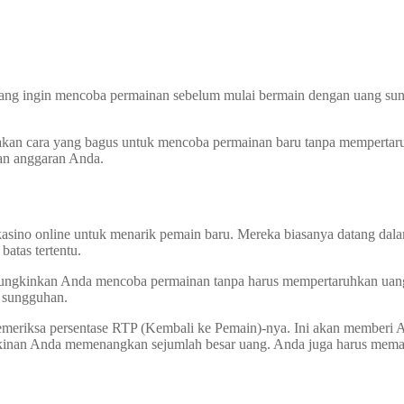
yang ingin mencoba permainan sebelum mulai bermain dengan uang sun
rupakan cara yang bagus untuk mencoba permainan baru tanpa mempert
dan anggaran Anda.
sino online untuk menarik pemain baru. Mereka biasanya datang dalam
atas tertentu.
mungkinkan Anda mencoba permainan tanpa harus mempertaruhkan uang 
 sungguhan.
emeriksa persentase RTP (Kembali ke Pemain)-nya. Ini akan memberi A
gkinan Anda memenangkan sejumlah besar uang. Anda juga harus mem