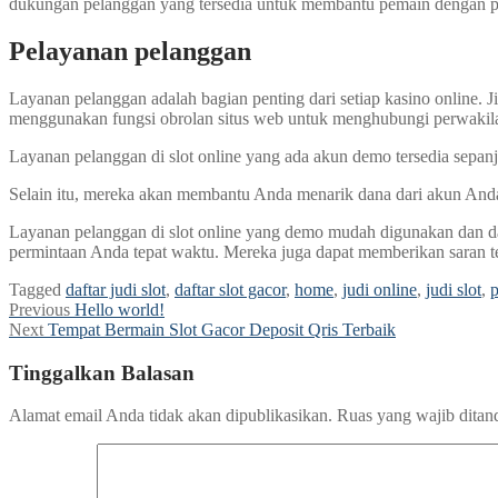
dukungan pelanggan yang tersedia untuk membantu pemain dengan p
Pelayanan pelanggan
Layanan pelanggan adalah bagian penting dari setiap kasino online.
J
menggunakan fungsi obrolan situs web untuk menghubungi perwakil
Layanan pelanggan di slot online yang ada akun demo tersedia sepa
Selain itu, mereka akan membantu Anda menarik dana dari akun And
Layanan pelanggan di slot online yang demo mudah digunakan dan da
permintaan Anda tepat waktu. Mereka juga dapat memberikan saran 
Tagged
daftar judi slot
,
daftar slot gacor
,
home
,
judi online
,
judi slot
,
p
Navigasi
Previous
Previous
Hello world!
Next
post:
Next
Tempat Bermain Slot Gacor Deposit Qris Terbaik
pos
post:
Tinggalkan Balasan
Alamat email Anda tidak akan dipublikasikan.
Ruas yang wajib ditan