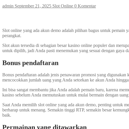
admin
September 21, 2025
Slot Online
0 Komentar
Slot online yang ada akun demo adalah pilihan bagus untuk pemain 
perangkat.
Slot akun tersedia di sebagian besar kasino online populer dan me
untuk dipilih, jadi Anda pasti menemukan yang sesuai dengan gaya 
Bonus pendaftaran
Bonus pendaftaran adalah jenis penawaran promosi yang digunakan ka
mencocokkan jumlah uang yang Anda setorkan ke akun Anda hingga b
Ini bisa sangat membantu jika Anda adalah pemain baru, karena me
kasino sebelum Anda memutuskan untuk mulai bermain dengan uang
Saat Anda memilih slot online yang ada akun demo, penting untuk m
berharap untuk menang. Semakin tinggi RTP, semakin besar kemun
baik.
Permainan yang ditawarkan